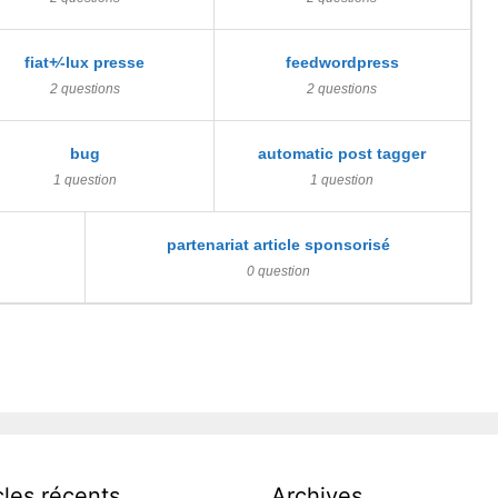
fiat+⁄-lux presse
feedwordpress
2 questions
2 questions
bug
automatic post tagger
1 question
1 question
partenariat article sponsorisé
0 question
cles récents
Archives