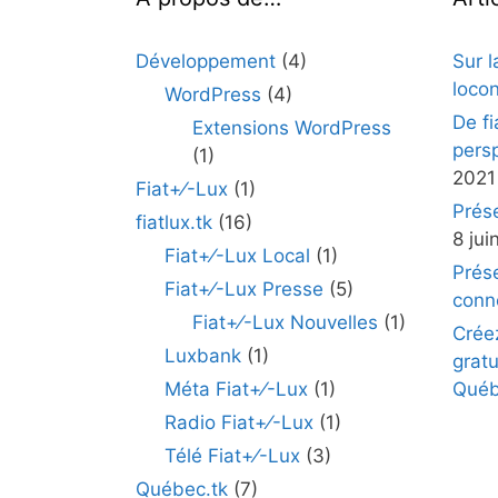
Développement
(4)
Sur l
loco
WordPress
(4)
De fi
Extensions WordPress
pers
(1)
2021
Fiat+⁄-Lux
(1)
Prés
fiatlux.tk
(16)
8 jui
Fiat+⁄-Lux Local
(1)
Prés
Fiat+⁄-Lux Presse
(5)
conn
Fiat+⁄-Lux Nouvelles
(1)
Crée
Luxbank
(1)
gratu
Méta Fiat+⁄-Lux
(1)
Québ
Radio Fiat+⁄-Lux
(1)
Télé Fiat+⁄-Lux
(3)
Québec.tk
(7)