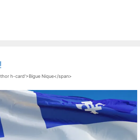
!
uthor h-card'>Bigue Nique</span>