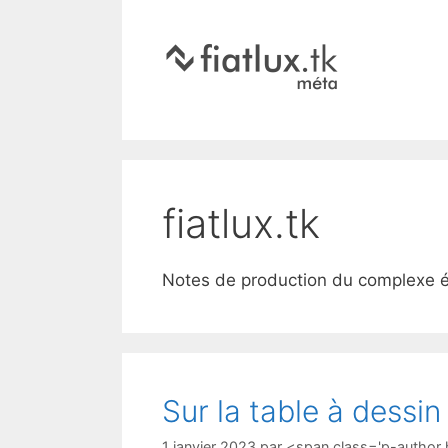
fiatlux.tk
Notes de production du complexe éle
Sur la table à dessin
1 janvier 2023
par
<span class='p-author