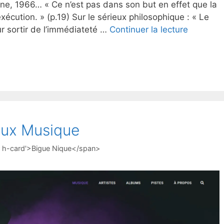
ne, 1966… « Ce n’est pas dans son but en effet que la
écution. » (p.19) Sur le sérieux philosophique : « Le
ur sortir de l’immédiateté …
Continuer la lecture
Lux Musique
r h-card'>Bigue Nique</span>