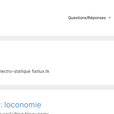
Questions/Réponses
ctro-statique fiatlux.tk
 : loconomie
 h-card'>Bigue Nique</span>