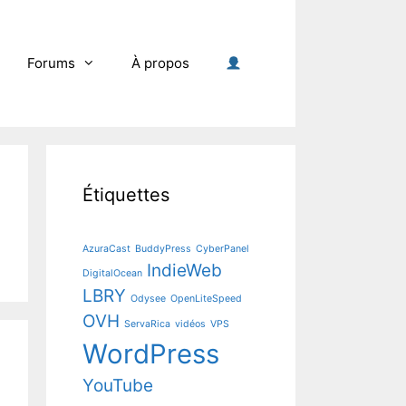
Forums
À propos
Étiquettes
AzuraCast
BuddyPress
CyberPanel
IndieWeb
DigitalOcean
LBRY
Odysee
OpenLiteSpeed
OVH
ServaRica
vidéos
VPS
WordPress
YouTube