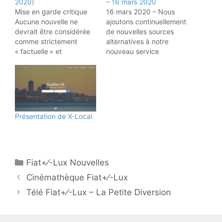
2020)
– 16 mars 2020
Mise en garde critique
16 mars 2020 – Nous
Aucune nouvelle ne
ajoutons continuellement
devrait être considérée
de nouvelles sources
comme strictement
alternatives à notre
« factuelle » et
nouveau service
« objective ». Peu
d’aggrégation de
importe le degré
nouvelles. N’hésitez pas
apparent
à nous soumettre vos
d’indépendance de sa
sources. Pour l’instant,
source, toute actualité
nous nous concentrons
sert nécessairement un
sur les sources
Présentation de X-Local
agenda (politique,
francophones, mais nous
commercial ou
envisageons une
idéologique) plus ou
éventuelle expansion du
moins dissimulé. Voilà
service en anglais. ? Nos
pourquoi il est primordial
sources
Fiat+⁄-Lux Nouvelles
de pouvoir recouper de
Cinémathèque Fiat+⁄-Lux
multiples sources sur…
Télé Fiat+⁄-Lux – La Petite Diversion