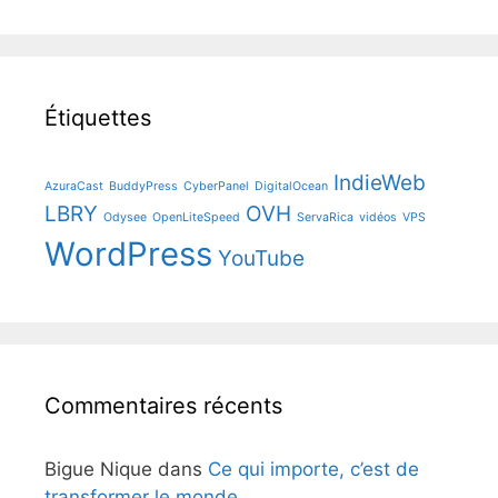
Étiquettes
IndieWeb
AzuraCast
BuddyPress
CyberPanel
DigitalOcean
LBRY
OVH
Odysee
OpenLiteSpeed
ServaRica
vidéos
VPS
WordPress
YouTube
Commentaires récents
Bigue Nique
dans
Ce qui importe, c’est de
transformer le monde.