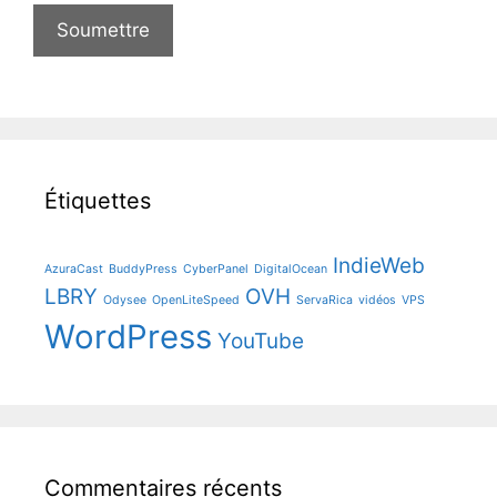
Étiquettes
IndieWeb
AzuraCast
BuddyPress
CyberPanel
DigitalOcean
LBRY
OVH
Odysee
OpenLiteSpeed
ServaRica
vidéos
VPS
WordPress
YouTube
Commentaires récents