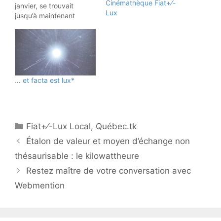
Cinémathèque Fiat+⁄-
janvier, se trouvait
Lux
jusqu’à maintenant
submergé d’un
déferlement continu
d’informations de moins
en moins crédibles en
provenance des médias
dominants (ou
… et facta est lux*
prétendument
alternatifs) —
particulièrement depuis
la formidable imposture
de la crise mondiale du
Fiat+⁄-Lux Local
,
Québec.tk
coronavirus. Nous avons
Étalon de valeur et moyen d’échange non
donc isolé ces sources…
thésaurisable : le kilowattheure
Restez maître de votre conversation avec
Webmention