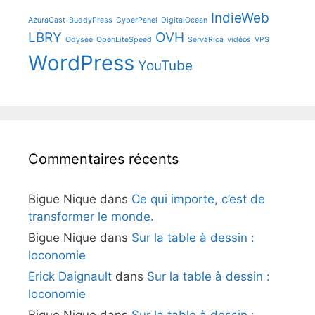
IndieWeb
AzuraCast
BuddyPress
CyberPanel
DigitalOcean
LBRY
OVH
Odysee
OpenLiteSpeed
ServaRica
vidéos
VPS
WordPress
YouTube
Commentaires récents
Bigue Nique
dans
Ce qui importe, c’est de
transformer le monde.
Bigue Nique
dans
Sur la table à dessin :
loconomie
Erick Daignault
dans
Sur la table à dessin :
loconomie
Bigue Nique
dans
Sur la table à dessin :