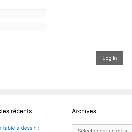
Log In
cles récents
Archives
a table à dessin :