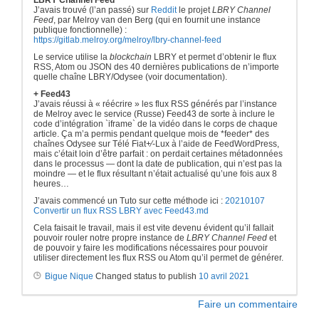
LBRY Channel Feed
J’avais trouvé (l’an passé) sur
Reddit
le projet
LBRY Channel
Feed
, par Melroy van den Berg (qui en fournit une instance
publique fonctionnelle) :
https://gitlab.melroy.org/melroy/lbry-channel-feed
Le service utilise la
blockchain
LBRY et permet d’obtenir le flux
RSS, Atom ou JSON des 40 dernières publications de n’importe
quelle chaîne LBRY/Odysee (voir documentation).
+ Feed43
J’avais réussi à « réécrire » les flux RSS générés par l’instance
de Melroy avec le service (Russe) Feed43 de sorte à inclure le
code d’intégration `iframe` de la vidéo dans le corps de chaque
article. Ça m’a permis pendant quelque mois de *feeder* des
chaînes Odysee sur Télé Fiat+⁄-Lux à l’aide de FeedWordPress,
mais c’était loin d’être parfait : on perdait certaines métadonnées
dans le processus — dont la date de publication, qui n’est pas la
moindre — et le flux résultant n’était actualisé qu’une fois aux 8
heures…
J’avais commencé un Tuto sur cette méthode ici :
20210107
Convertir un flux RSS LBRY avec Feed43.md
Cela faisait le travail, mais il est vite devenu évident qu’il fallait
pouvoir rouler notre propre instance de
LBRY Channel Feed
et
de pouvoir y faire les modifications nécessaires pour pouvoir
utiliser directement les flux RSS ou Atom qu’il permet de générer.
Bigue Nique
Changed status to publish
10 avril 2021
Faire un commentaire