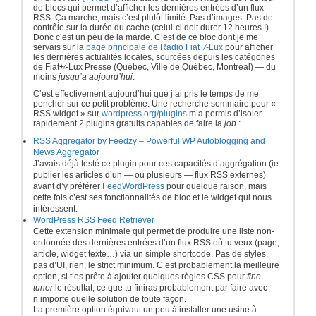
de blocs qui permet d’afficher les dernières entrées d’un flux
RSS. Ça marche, mais c’est plutôt limité. Pas d’images. Pas de
contrôle sur la durée du cache (celui-ci doit durer 12 heures !).
Donc c’est un peu de la marde. C’est de ce bloc dont je me
servais sur la
page principale de Radio Fiat+⁄-Lux
pour afficher
les dernières actualités locales, sourcées depuis les catégories
de Fiat+⁄-Lux Presse (Québec, Ville de Québec, Montréal) — du
moins
jusqu’à aujourd’hui
.
C’est effectivement aujourd’hui que j’ai pris le temps de me
pencher sur ce petit problème. Une recherche sommaire pour «
RSS widget » sur
wordpress.org/plugins
m’a permis d’isoler
rapidement 2 plugins gratuits capables de faire la
job
:
RSS Aggregator by Feedzy – Powerful WP Autoblogging and
News Aggregator
J’avais déjà testé ce plugin pour ces capacités d’aggrégation (ie.
publier les articles d’un — ou plusieurs — flux RSS externes)
avant d’y préférer
FeedWordPress
pour quelque raison, mais
cette fois c’est ses fonctionnalités de bloc et le widget qui nous
intéressent.
WordPress RSS Feed Retriever
Cette extension minimale qui permet de produire une liste non-
ordonnée des dernières entrées d’un flux RSS où tu veux (page,
article, widget texte…) via un simple shortcode. Pas de styles,
pas d’UI, rien, le strict minimum. C’est probablement la meilleure
option, si t’es prête à ajouter quelques règles CSS pour
fine-
tuner
le résultat, ce que tu finiras probablement par faire avec
n’importe quelle solution de toute façon.
La première option équivaut un peu à installer une usine à