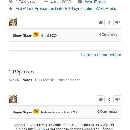
2.74K views
4 mai 2020
WordPress
Fiat+⁄-Lux Presse
multisite
RSS
syndication
WordPress
0
76
0
Comments
Bigue Nique
4 mai 2020
Faire un commentaire
1
Réponses
Activité
Votes
Plus récente
Plus ancienne
0
76
0
Commentez
Bigue Nique
Publiée le 7 octobre 2020
Depuis la version 5.3 de WordPress, celui-ci fournit un widget et
un bloc
Flux
(«
RSS
») natif dans la section
Widgets
de l’éditeur