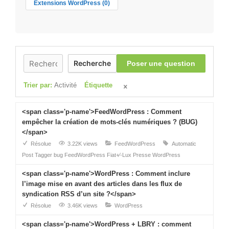
Extensions WordPress
(0)
Recherche
Poser une question
Trier par:
Activité
Étiquette
<span class='p-name'>FeedWordPress : Comment
empêcher la création de mots-clés numériques ? (BUG)
</span>
Résolue
3.22K views
FeedWordPress
Automatic
Post Tagger
bug
FeedWordPress
Fiat+⁄-Lux Presse
WordPress
<span class='p-name'>WordPress : Comment inclure
l’image mise en avant des articles dans les flux de
syndication RSS d’un site ?</span>
Résolue
3.46K views
WordPress
<span class='p-name'>WordPress + LBRY : comment