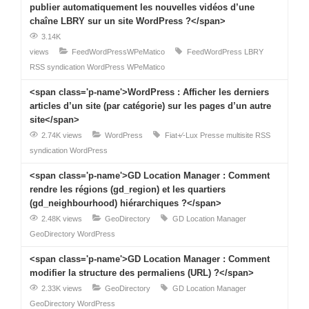
publier automatiquement les nouvelles vidéos d’une
chaîne LBRY sur un site WordPress ?</span>
3.14K
views
FeedWordPress
WPeMatico
FeedWordPress
LBRY
RSS
syndication
WordPress
WPeMatico
<span class='p-name'>WordPress : Afficher les derniers
articles d’un site (par catégorie) sur les pages d’un autre
site</span>
2.74K views
WordPress
Fiat+⁄-Lux Presse
multisite
RSS
syndication
WordPress
<span class='p-name'>GD Location Manager : Comment
rendre les régions (gd_region) et les quartiers
(gd_neighbourhood) hiérarchiques ?</span>
2.48K views
GeoDirectory
GD Location Manager
GeoDirectory
WordPress
<span class='p-name'>GD Location Manager : Comment
modifier la structure des permaliens (URL) ?</span>
2.33K views
GeoDirectory
GD Location Manager
GeoDirectory
WordPress