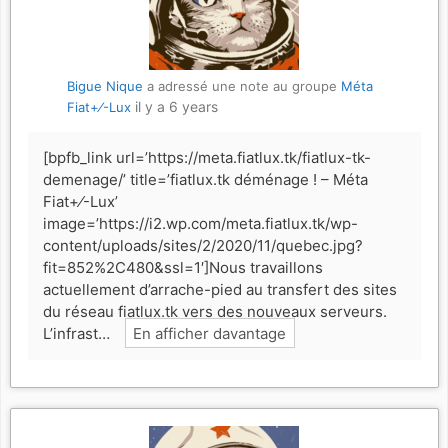
Bigue Nique
a adressé une note au groupe
Méta
il y a 6 years
Fiat+⁄-Lux
[bpfb_link url=’https://meta.fiatlux.tk/fiatlux-tk-
demenage/’ title=’fiatlux.tk déménage ! – Méta
Fiat+⁄-Lux’
image=’https://i2.wp.com/meta.fiatlux.tk/wp-
content/uploads/sites/2/2020/11/quebec.jpg?
fit=852%2C480&ssl=1′]Nous travaillons
actuellement d’arrache-pied au transfert des sites
du réseau fiatlux.tk vers des nouveaux serveurs.
L’infrast…
En afficher davantage