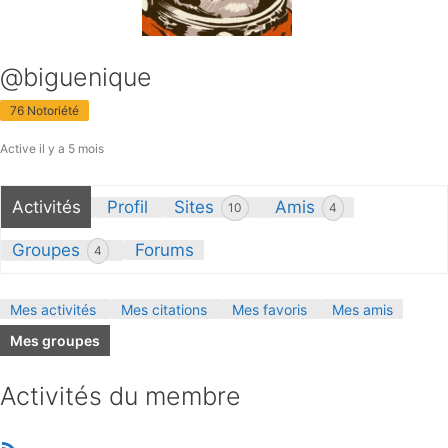
@biguenique
76 Notoriété
Active il y a 5 mois
Activités
Profil
Sites
Amis
10
4
Groupes
Forums
4
Mes activités
Mes citations
Mes favoris
Mes amis
Mes groupes
Activités du membre
RSS