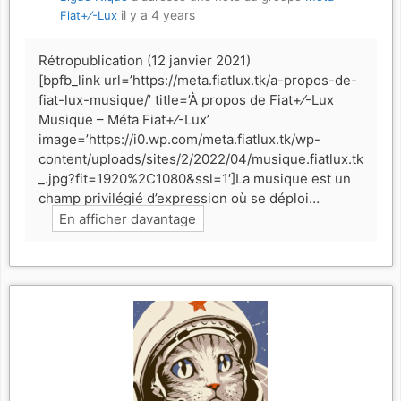
il y a 4 years
Fiat+⁄-Lux
Rétropublication (12 janvier 2021)
[bpfb_link url=’https://meta.fiatlux.tk/a-propos-de-
fiat-lux-musique/’ title=’À propos de Fiat+⁄-Lux
Musique – Méta Fiat+⁄-Lux’
image=’https://i0.wp.com/meta.fiatlux.tk/wp-
content/uploads/sites/2/2022/04/musique.fiatlux.tk
_.jpg?fit=1920%2C1080&ssl=1′]La musique est un
champ privilégié d’expression où se déploi…
En afficher davantage