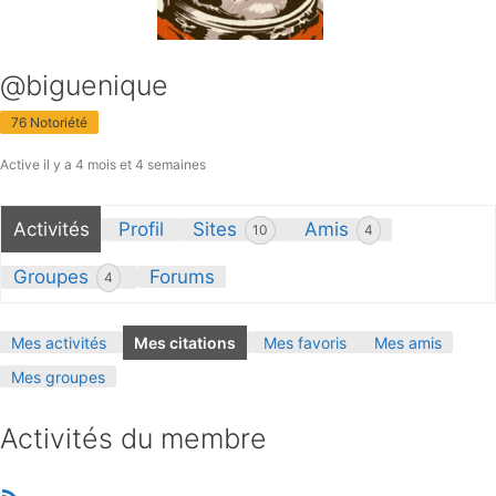
@biguenique
76 Notoriété
Active il y a 4 mois et 4 semaines
Activités
Profil
Sites
Amis
10
4
Groupes
Forums
4
Mes activités
Mes citations
Mes favoris
Mes amis
Mes groupes
Activités du membre
RSS