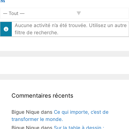
Feed
Afficher
Aucune activité n’a été trouvée. Utilisez un autre
par
filtre de recherche.
activité:
Commentaires récents
Bigue Nique
dans
Ce qui importe, c’est de
transformer le monde.
Bigue Nique
dans
Sur la table à dessin :