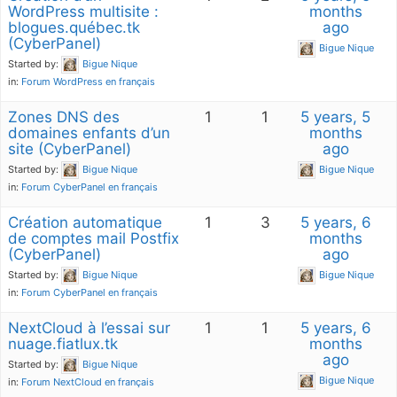
WordPress multisite :
months
blogues.québec.tk
ago
(CyberPanel)
Bigue Nique
Started by:
Bigue Nique
in:
Forum WordPress en français
Zones DNS des
1
1
5 years, 5
domaines enfants d’un
months
site (CyberPanel)
ago
Started by:
Bigue Nique
Bigue Nique
in:
Forum CyberPanel en français
Création automatique
1
3
5 years, 6
de comptes mail Postfix
months
(CyberPanel)
ago
Started by:
Bigue Nique
Bigue Nique
in:
Forum CyberPanel en français
NextCloud à l’essai sur
1
1
5 years, 6
nuage.fiatlux.tk
months
ago
Started by:
Bigue Nique
Bigue Nique
in:
Forum NextCloud en français