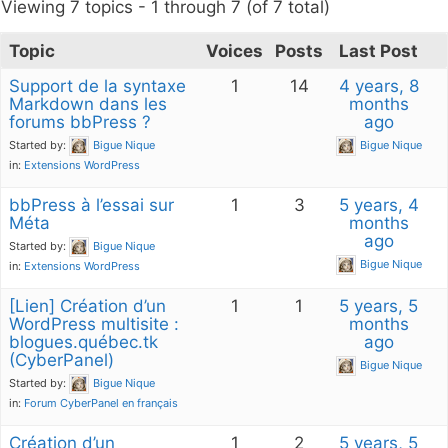
Viewing 7 topics - 1 through 7 (of 7 total)
Topic
Voices
Posts
Last Post
Support de la syntaxe
1
14
4 years, 8
Markdown dans les
months
forums bbPress ?
ago
Started by:
Bigue Nique
Bigue Nique
in:
Extensions WordPress
bbPress à l’essai sur
1
3
5 years, 4
Méta
months
ago
Started by:
Bigue Nique
Bigue Nique
in:
Extensions WordPress
[Lien] Création d’un
1
1
5 years, 5
WordPress multisite :
months
blogues.québec.tk
ago
(CyberPanel)
Bigue Nique
Started by:
Bigue Nique
in:
Forum CyberPanel en français
Création d’un
1
2
5 years, 5